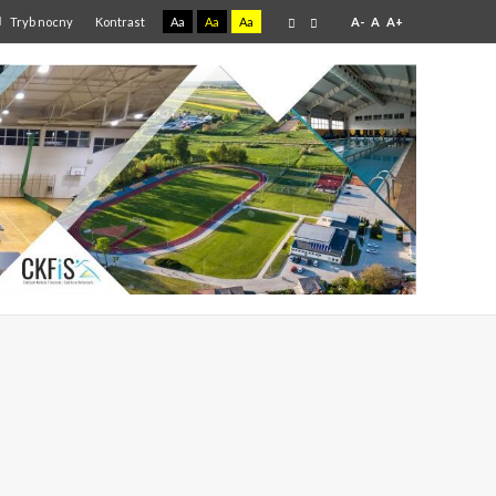
Tryb nocny
Kontrast
Aa
Aa
Aa
A-
A
A+