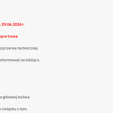
 29.06.2026 r.
 sportowa
 przerwy technicznej.
informować na bieżąco.
ie głównej boiska
w związku z tym,