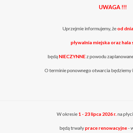
UWAGA !!!
Uprzejmie informujemy, że
od dnia
pływalnia miejska oraz hala
będą
NIECZYNNE
z powodu zaplanowanej
O terminie ponownego otwarcia będziemy 
W okresie
1 - 23 lipca
2026 r.
na płyc
będą trwały
prace renowacyjne
- 