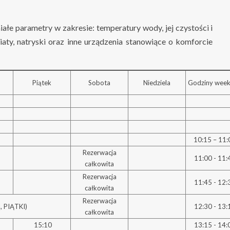
ałe parametry w zakresie: temperatury wody, jej czystości i
aty, natryski oraz inne urządzenia stanowiące o komforcie
Piątek
Sobota
Niedziela
Godziny wee
10:15 – 11:
Rezerwacja
11:00 - 11:
całkowita
Rezerwacja
11:45 - 12:
całkowita
Rezerwacja
 PIĄTKI)
12:30 - 13:
całkowita
15:10
13:15 - 14: