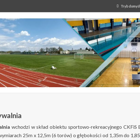
Tryb domyś
ywalnia
alnia
wchodzi w skład obiektu sportowo-rekreacyjnego CKFiS Beł
wymiarach 25m x 12,5m (6 torów) o głębokości od 1,35m do 1,85