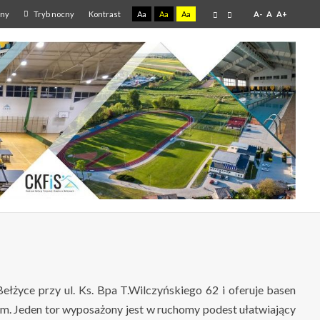
lny
Tryb nocny
Kontrast
Aa
Aa
Aa
A-
A
A+
życe przy ul. Ks. Bpa T.Wilczyńskiego 62 i oferuje basen
m. Jeden tor wyposażony jest w ruchomy podest ułatwiający