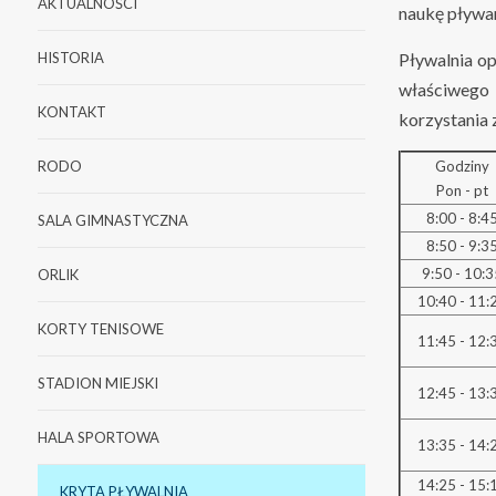
AKTUALNOŚCI
naukę pływan
HISTORIA
Pływalnia op
właściwego 
KONTAKT
korzystania 
RODO
Godziny
Pon - pt
8:00 - 8:4
SALA GIMNASTYCZNA
8:50 - 9:3
9:50 - 10:
ORLIK
10:40 - 11:
KORTY TENISOWE
11:45 - 12:
STADION MIEJSKI
12:45 - 13:
HALA SPORTOWA
13:35 - 14:
14:25 - 15:
KRYTA PŁYWALNIA