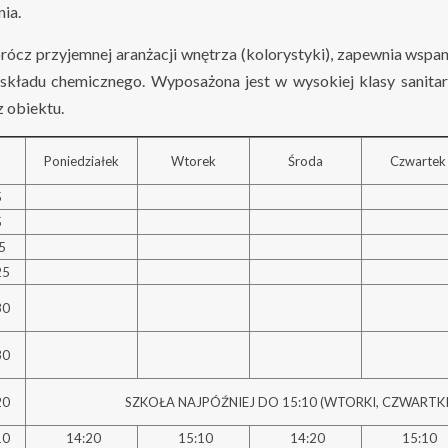
ia.
rócz przyjemnej aranżacji wnętrza (kolorystyki), zapewnia wspani
składu chemicznego. Wyposażona jest w wysokiej klasy sanitari
z obiektu.
Poniedziałek
Wtorek
Środa
Czwartek
5
5
35
25
30
30
20
SZKOŁA NAJPÓŹNIEJ DO 15:10 (WTORKI, CZWARTKI,
10
14:20
15:10
14:20
15:10